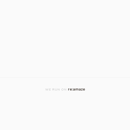
re:amaze
WE RUN ON